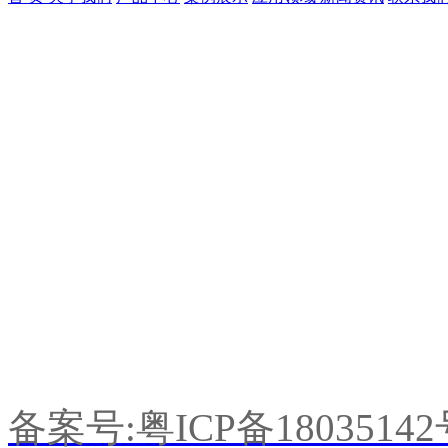
广东中冷制冷科技有限公
联系人：何小姐
手机：198-7679-0518
Q Q：1470640087
E-mail:z18312202359@16
公司地址：广东省东莞市望牛
备案号:粤ICP备1803514