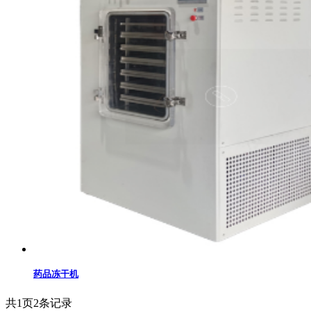
药品冻干机
共
1
页
2
条记录