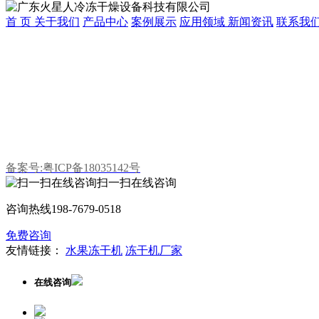
首 页
关于我们
产品中心
案例展示
应用领域
新闻资讯
联系我
广东中冷制冷科技有限公司
联系人：何小姐
手机：198-7679-0518
Q Q：1470640087
E-mail:z18312202359@163.com
公司地址：广东省东莞市望牛墩镇望牛墩东兴路8号102室
备案号:粤ICP备18035142号
扫一扫在线咨询
咨询热线
198-7679-0518
免费咨询
友情链接：
水果冻干机
冻干机厂家
在线咨询