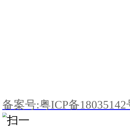
联系人：何小姐
手机：198-7679-0518
Q Q：1470640087
E-mail:z18312202359@16
公司地址：广东省东莞市望牛
备案号:粤ICP备1803514