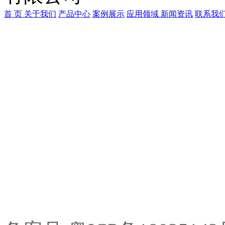
首 页
关于我们
产品中心
案例展示
应用领域
新闻资讯
联系我
广东中冷制冷科技有限公
联系人：何小姐
手机：198-7679-0518
Q Q：1470640087
E-mail:z18312202359@16
公司地址：广东省东莞市望牛