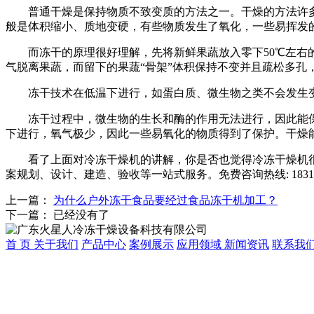
普通干燥是保持物质不致变质的方法之一。干燥的方法许
般是体积缩小、质地变硬，有些物质发生了氧化，一些易挥发
而冻干的原理很好理解，先将新鲜果蔬放入零下50℃左
气脱离果蔬，而留下的果蔬“骨架”体积保持不变并且疏松多孔
冻干技术在低温下进行，如蛋白质、微生物之类不会发生
冻干过程中，微生物的生长和酶的作用无法进行，因此能
下进行，氧气极少，因此一些易氧化的物质得到了保护。干燥能
看了上面对冷冻干燥机的讲解，你是否也觉得冷冻干燥机
案规划、设计、建造、验收等一站式服务。免费咨询热线: 183122
上一篇：
为什么户外冻干食品要经过食品冻干机加工？
下一篇： 已经没有了
首 页
关于我们
产品中心
案例展示
应用领域
新闻资讯
联系我
广东中冷制冷科技有限公司
联系人：何小姐
手机：198-7679-0518
Q Q：1470640087