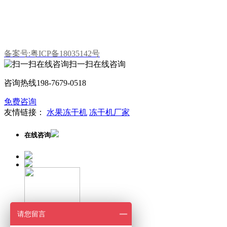
E-mail:z18312202359@163.com
公司地址：广东省东莞市望牛墩镇望牛墩东兴路8号102室
备案号:粤ICP备18035142号
扫一扫在线咨询
咨询热线
198-7679-0518
免费咨询
友情链接：
水果冻干机
冻干机厂家
在线咨询
请您留言